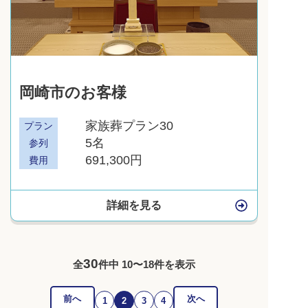
岡崎市のお客様
家族葬プラン30
プラン
5名
参列
691,300円
費用
詳細を見る
30
全
件中 10〜18件を表示
前へ
次へ
1
2
3
4