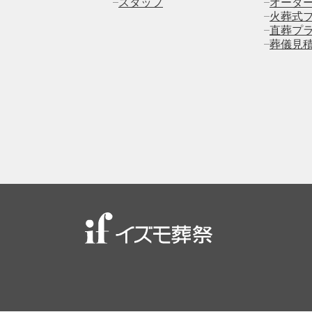
スタッフ
オーダ
火葬式
直葬プ
葬儀見