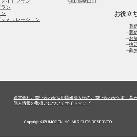
ーメイドプラン
額田郡幸田町
プラン
お役立
ラン
積シミュレーション
葬
葬
お
終
葬
運営会社
お問い合わせ
採用情報
法人様のお問い合わせ
仏壇・墓
個人情報の取扱いについて
サイトマップ
Copyright©IZUMODEN INC. All RIGHTS RESERVED.