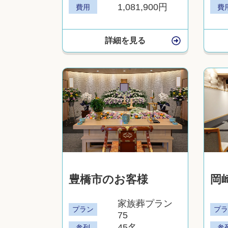
1,081,900円
費用
費
詳細を見る
豊橋市のお客様
岡
家族葬プラン
プラン
プ
75
45名
参列
参