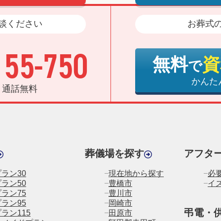
談ください
お葬式
155-750
無料
資
で
かんた
日 通話無料
葬儀場を探す
アフタ
ラン30
現在地から探す
必
ラン50
豊橋市
イ
ラン75
豊川市
ラン95
岡崎市
弔電・
ラン115
田原市