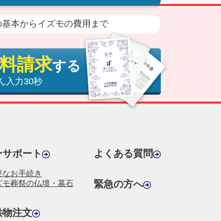
の基本からイズモの費用まで
料請求
する
ん入力30秒
ーサポート
よくある質問
要なお手続き
緊急の方へ
ズモ葬祭の仏壇・墓石
供物注文