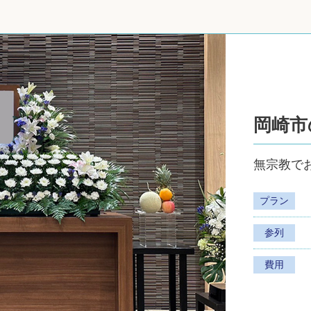
岡崎市
無宗教で
プラン
参列
費用