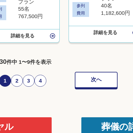
プラン
40名
参列
55名
列
1,182,600円
費用
767,500円
用
詳細を見る
詳細を見る
30
件中 1〜9件を表示
次へ
1
2
3
4
ヤル
葬儀の