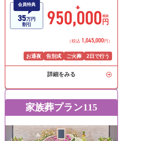
会員特典
950,000
35
税抜
万円
円
割引
1,045,000
（税込
円）
お通夜
告別式
ご火葬
2日で行う
詳細をみる
家族葬プラン115