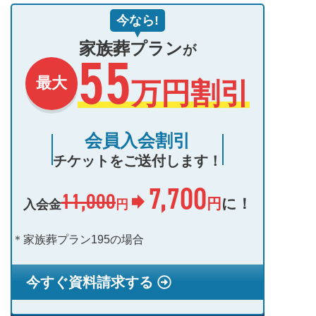
今なら!
家族葬プラン
が
55
最大
万円割引
会員入会割引
チケットをご送付します！
7,700
11,000
円
に！
円
入会金
＊家族葬プラン195の場合
今すぐ資料請求する