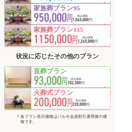
家族葬プラン95
950,000
会員価格
税別
税込価格
円
1,045,000
円
家族葬プラン115
1150,000
会員価格
税別
税込価格
円
1,265,000
円
状況に応じたその他のプラン
直葬プラン
93,000
税別
税込価格
円
102,300
円
火葬式プラン
200,000
会員価格
税別
税込価格
円
220,000
円
各プラン表示価格はパルモ会員割引適用後の価
格です。