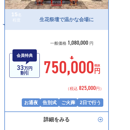
15
名
生花祭壇で温かな会場に
程度
1,080,000
一般価格
円
会員特典
750,000
33
税抜
万円
円
割引
825,000
（税込
円）
お通夜
告別式
ご火葬
2日で行う
詳細をみる