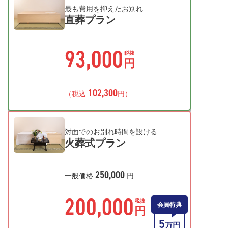
最も費用を抑えたお別れ
直葬プラン
93,000
税抜
円
102,300
（税込
円）
対面でのお別れ時間を設ける
火葬式プラン
250,000
一般価格
円
200,000
税抜
会員特典
円
5
万円