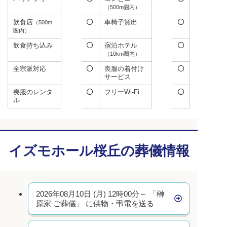
（500m圏内）
飲食店
車椅子貸出
（500m
圏内）
飲食持ち込み
宿泊ホテル
（10km圏内）
全宗派対応
喪服の着付け
サービス
喪服のレンタ
フリーWi-Fi
ル
イズモホール桜丘の葬儀情報
2026年08月10日 (月) 12時00分～ 「榊
原家 ご葬儀」 に供物・弔電を送る