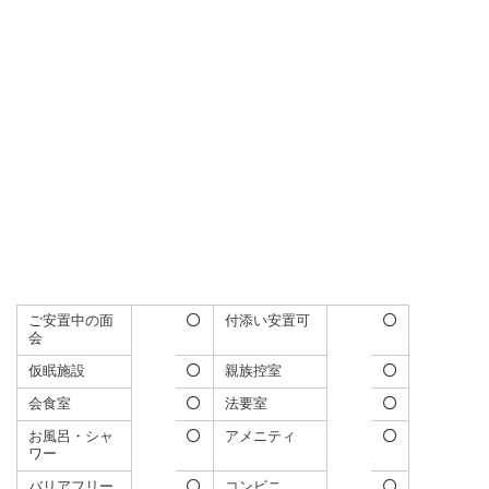
ご安置中の面
付添い安置可
会
仮眠施設
親族控室
会食室
法要室
お風呂・シャ
アメニティ
ワー
バリアフリー
コンビニ