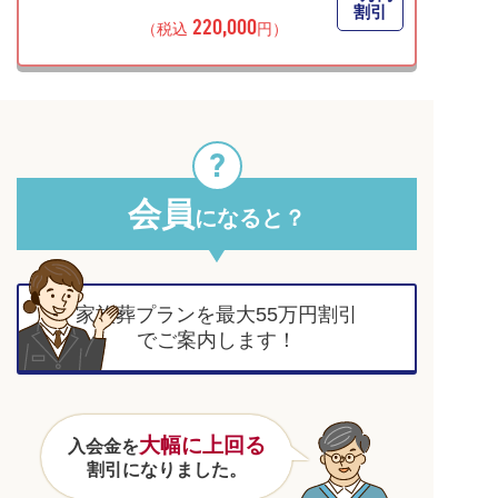
割引
220,000
（税込
円）
会員
になると？
家族葬プラン
を
最大
55
万円割引
でご案内します！
大幅に上回る
入会金を
割引になりました。