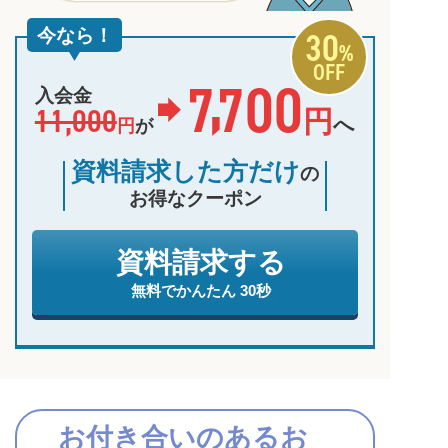
30
今なら！
%
OFF
,
7
700
入会金
11,000
円
へ
円
が
資料請求した方だけ
の
お得なクーポン
資料請求する
無料でかんたん 30秒
お付き合いのあるお