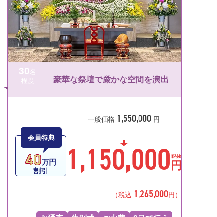
30
名
豪華な祭壇で厳かな空間を演出
程度
1,550,000
一般価格
円
会員特典
1,150,000
40
税抜
万円
円
割引
1,265,000
（税込
円）