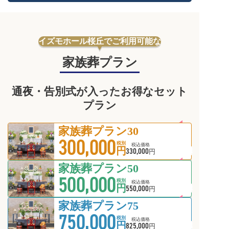
イズモホール桜丘でご利用可能な
家族葬プラン
通夜・告別式が入ったお得なセット
プラン
家族葬プラン30
300,000
会員価格
税別
税込価格
円
330,000
円
家族葬プラン50
500,000
会員価格
税別
税込価格
円
550,000
円
家族葬プラン75
750,000
会員価格
税別
税込価格
円
825,000
円