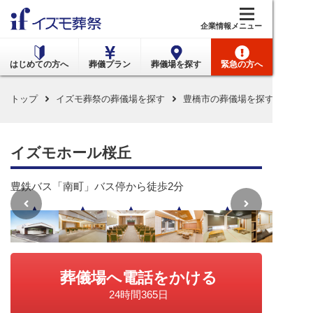
メニュー
企業情報
はじめての方へ
葬儀プラン
葬儀場を探す
緊急の方へ
トップ
イズモ葬祭の葬儀場を探す
豊橋市の葬儀場を探す
イズ
イズモホール桜丘
豊鉄バス「南町」バス停から徒歩2分
葬儀場へ電話をかける
24時間365日