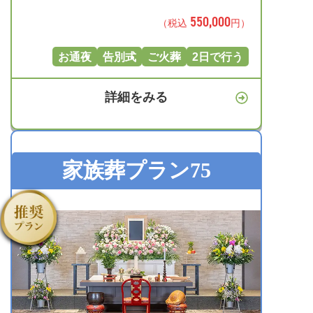
550,000
（税込
円）
お通夜
告別式
ご火葬
2日で行う
詳細をみる
家族葬プラン75