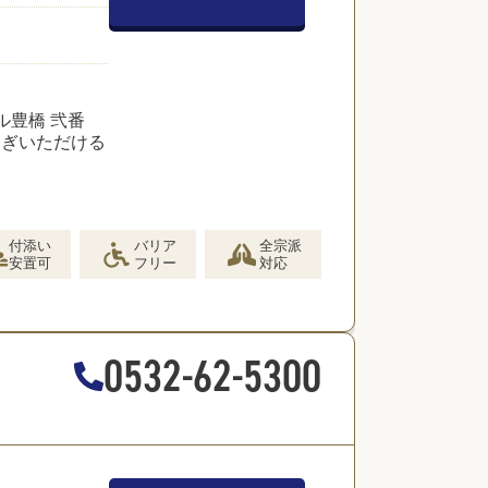
ル豊橋 弐番
ろぎいただける
付添い
バリア
全宗派
安置可
フリー
対応
0532-62-5300