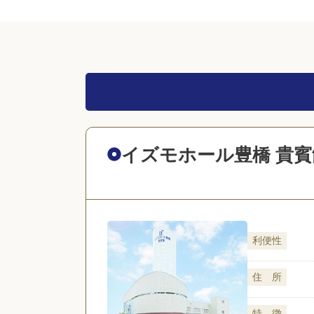
イズモホール豊橋 貴賓
利便性
住 所
特 徴