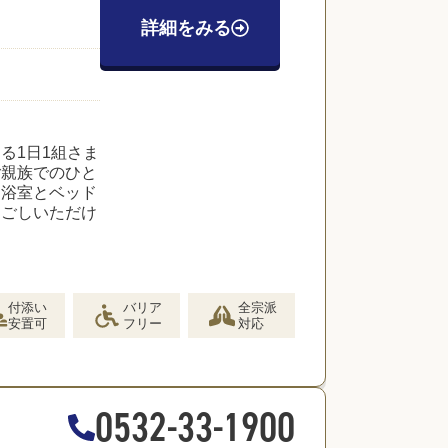
詳細をみる
る1日1組さま
ご親族でのひと
、浴室とベッド
過ごしいただけ
付添い
バリア
全宗派
安置可
フリー
対応
0532-33-1900