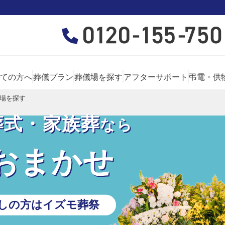
ての方へ
葬儀プラン
葬儀場を探す
アフターサポート
弔電・供
場を探す
葬式・家族葬
なら
おまかせ
しの方はイズモ葬祭