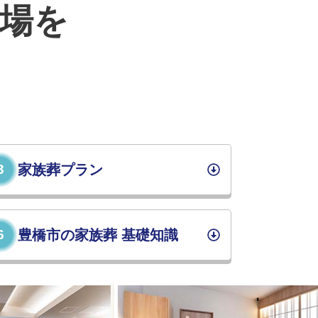
場を
3
家族葬プラン
6
豊橋市の家族葬 基礎知識