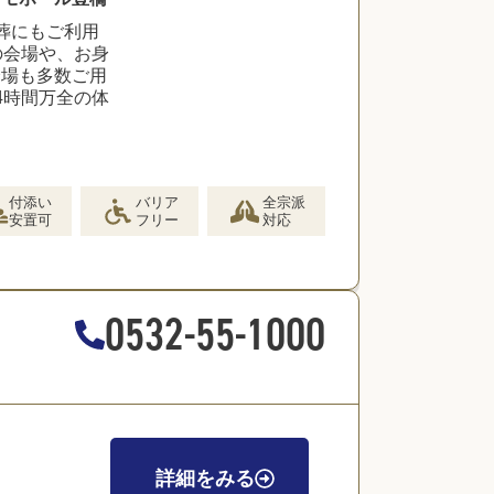
葬にもご利用
の会場や、お身
会場も多数ご用
4時間万全の体
付添い
バリア
全宗派
安置可
フリー
対応
0532-55-1000
詳細をみる