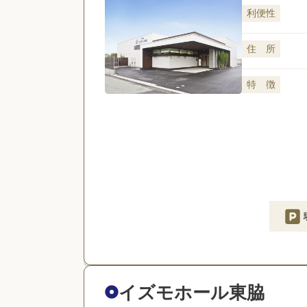
利便性
住 所
特 徴
イズモホール東脇