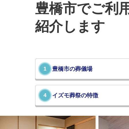
豊橋市
でご利
紹介します
1
豊橋市の葬儀場
4
イズモ葬祭の特徴