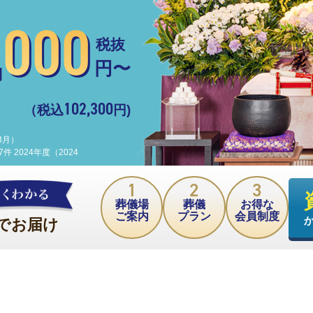
,000
税抜
円〜
102,300
（税込
円)
3月）
 2024年度（2024
葬儀場
葬儀
お得な
ご案内
プラン
会員制度
でお届け