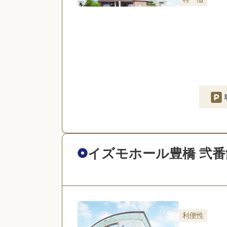
イズモホール豊橋 弐番
利便性