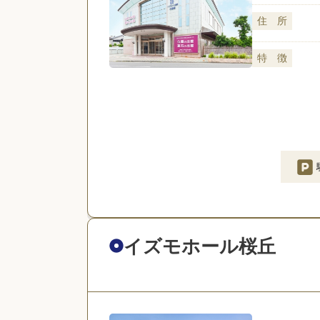
住 所
特 徴
イズモホール桜丘