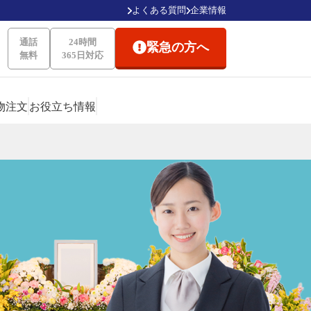
よくある質問
企業情報
通話
24時間
緊急の方へ
無料
365日対応
物注文
お役立ち情報