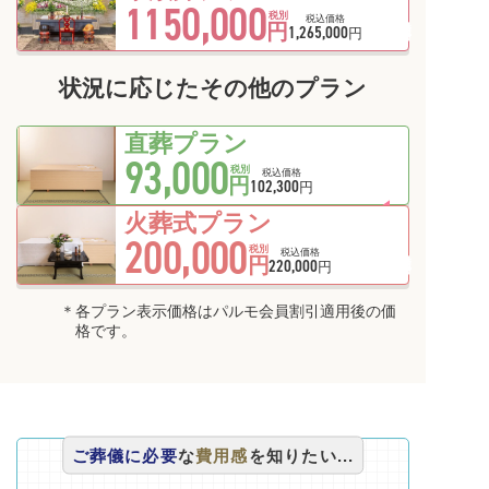
1150,000
会員価格
税別
税込価格
円
1,265,000
円
状況に応じたその他のプラン
直葬プラン
93,000
税別
税込価格
円
102,300
円
火葬式プラン
200,000
会員価格
税別
税込価格
円
220,000
円
各プラン表示価格はパルモ会員割引適用後の価
格です。
ご葬儀に必要
な
費用感
を知りたい...