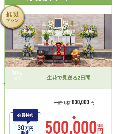
10
名
生花で見送る2日間
程度
800,000
一般価格
円
会員特典
500,000
30
税抜
万円
円
割引