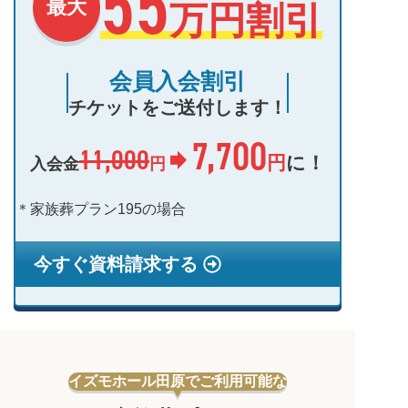
55
最大
万円割引
会員入会割引
チケットをご送付します！
7,700
11,000
円
に！
円
入会金
＊家族葬プラン195の場合
今すぐ資料請求する
イズモホール田原でご利用可能な