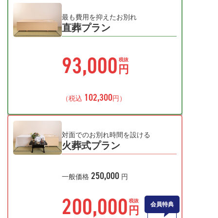
最も費用を抑えたお別れ
直葬プラン
93,000
税抜
円
102,300
（税込
円）
対面でのお別れ時間を設ける
火葬式プラン
250,000
一般価格
円
200,000
税抜
会員特典
円