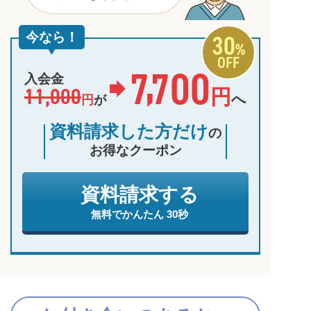
30
今なら！
%
OFF
,
7
700
入会金
11,000
円
へ
円
が
資料請求した方だけ
の
お得なクーポン
資料請求する
無料でかんたん 30秒