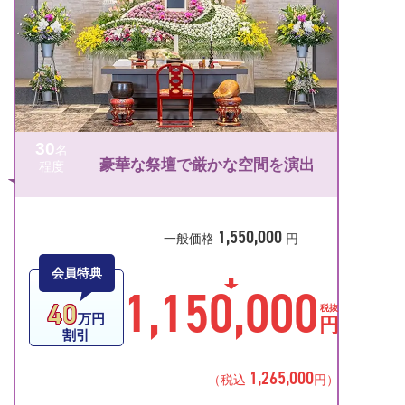
30
名
豪華な祭壇で厳かな空間を演出
程度
1,550,000
一般価格
円
会員特典
1,150,000
40
税抜
万円
円
割引
1,265,000
（税込
円）