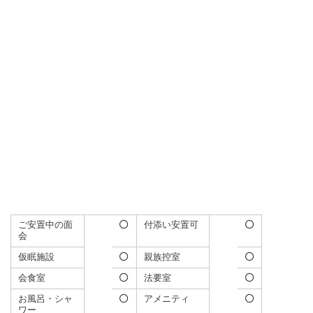
ご安置中の面
付添い安置可
会
仮眠施設
親族控室
会食室
法要室
お風呂・シャ
アメニティ
ワー