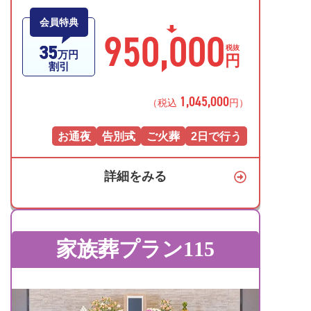
会員特典
950,000
35
税抜
万円
円
割引
1,045,000
（税込
円）
お通夜
告別式
ご火葬
2日で行う
詳細をみる
家族葬プラン115