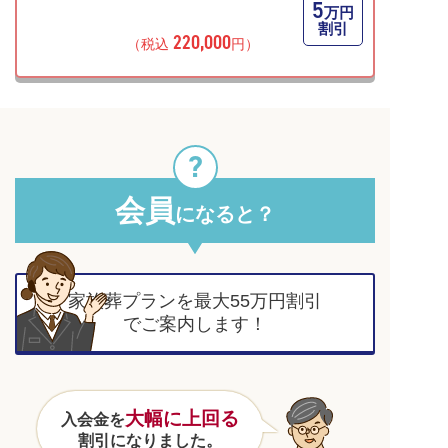
5
万円
割引
220,000
（税込
円）
会員
になると？
家族葬プラン
を
最大
55
万円割引
でご案内します！
大幅に上回る
入会金を
割引になりました。