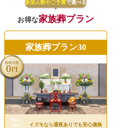
参加人数やご予算
で選べる
家族葬プラン
お得な
家族葬プラン30
10
名
イズモなら通夜ありでも安心価格
程度