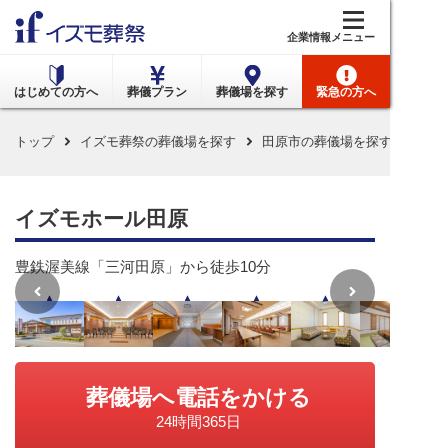
メニュー
企業情報
はじめての方へ
葬儀プラン
葬儀場を探す
緊急の方へ
トップ
イズモ葬祭の葬儀場を探す
田原市の葬儀場を探す
イズ
イズモホール田原
豊鉄渥美線「三河田原」から徒歩10分
葬儀場へ電話をかける
24時間365日