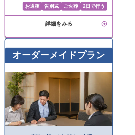
お通夜
告別式
ご火葬
2日で行う
詳細をみる
オーダーメイドプラン