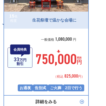
15
名
生花祭壇で温かな会場に
程度
1,080,000
一般価格
円
会員特典
750,000
33
税抜
万円
円
割引
825,000
（税込
円）
お通夜
告別式
ご火葬
2日で行う
詳細をみる