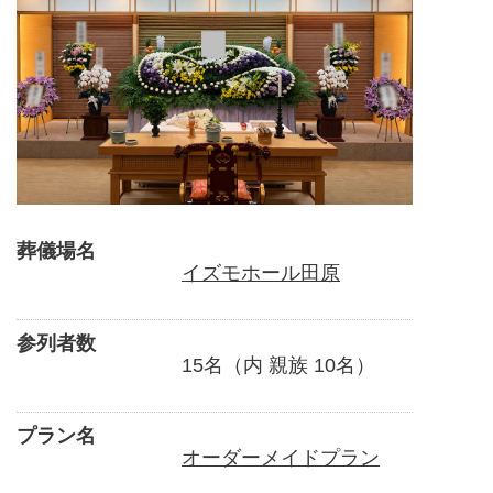
葬儀場名
イズモホール田原
参列者数
15名（内 親族 10名）
プラン名
オーダーメイドプラン